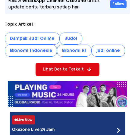
Follow
WhatsApp Channel Okezone
untuk
Follow
update berita terbaru setiap hari
Topik Artikel :
Dampak Judi Online
Judol
Ekonomi Indonesia
Ekonomi RI
judi online
Lihat Berita Terkait
Live Now
Okezone Live 24 Jam