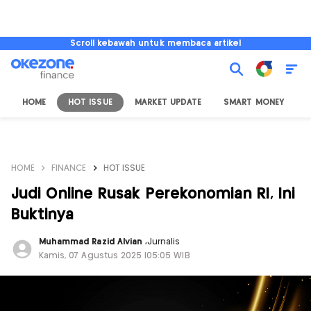
Scroll kebawah untuk membaca artikel
HOME
HOT ISSUE
MARKET UPDATE
SMART MONEY
I
HOME
FINANCE
HOT ISSUE
Judi Online Rusak Perekonomian RI, Ini
Buktinya
Muhammad Razid Alvian
,
Jurnalis
Kamis, 07 Agustus 2025 |05:05 WIB