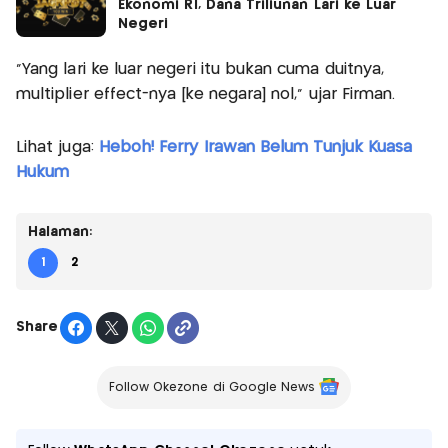
Ekonomi RI, Dana Triliunan Lari ke Luar
Negeri
“Yang lari ke luar negeri itu bukan cuma duitnya,
multiplier effect-nya [ke negara] nol,” ujar Firman.
Lihat juga:
Heboh! Ferry Irawan Belum Tunjuk Kuasa
Hukum
Halaman:
1
2
Share
Follow Okezone di Google News