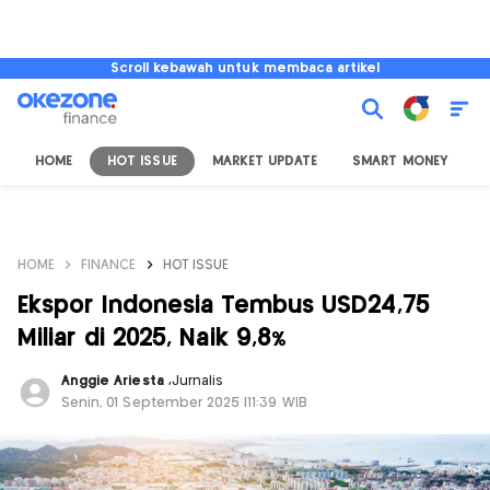
Scroll kebawah untuk membaca artikel
HOME
HOT ISSUE
MARKET UPDATE
SMART MONEY
I
HOME
FINANCE
HOT ISSUE
Ekspor Indonesia Tembus USD24,75
Miliar di 2025, Naik 9,8%
Anggie Ariesta
,
Jurnalis
Senin, 01 September 2025 |11:39 WIB