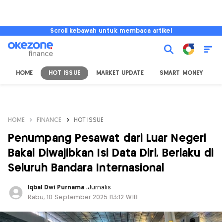
Scroll kebawah untuk membaca artikel
HOME
HOT ISSUE
MARKET UPDATE
SMART MONEY
I
HOME
FINANCE
HOT ISSUE
Penumpang Pesawat dari Luar Negeri
Bakal Diwajibkan Isi Data Diri, Berlaku di
Seluruh Bandara Internasional
Iqbal Dwi Purnama
,
Jurnalis
Rabu, 10 September 2025 |13:12 WIB