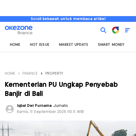
Scroll kebawah untuk membaca artikel
HOME
HOT ISSUE
MARKET UPDATE
SMART MONEY
I
HOME
FINANCE
PROPERTY
Kementerian PU Ungkap Penyebab
Banjir di Bali
Iqbal Dwi Purnama
,
Jurnalis
Kamis, 11 September 2025 |10:11 WIB