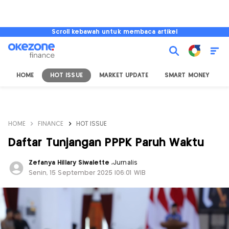
Scroll kebawah untuk membaca artikel
HOME
HOT ISSUE
MARKET UPDATE
SMART MONEY
I
HOME
FINANCE
HOT ISSUE
Daftar Tunjangan PPPK Paruh Waktu
Zefanya Hillary Siwalette
,
Jurnalis
Senin, 15 September 2025 |06:01 WIB