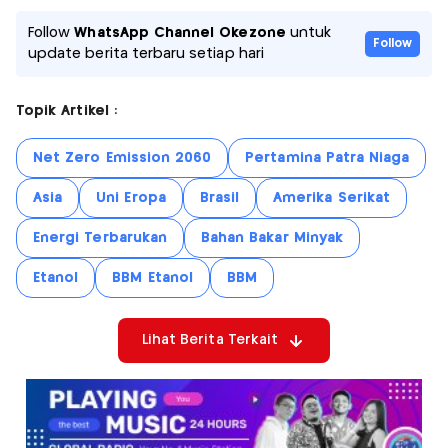
Follow
WhatsApp Channel Okezone
untuk
Follow
update berita terbaru setiap hari
Topik Artikel :
Net Zero Emission 2060
Pertamina Patra Niaga
Asia
Uni Eropa
Brasil
Amerika Serikat
Energi Terbarukan
Bahan Bakar Minyak
Etanol
BBM Etanol
BBM
Lihat Berita Terkait