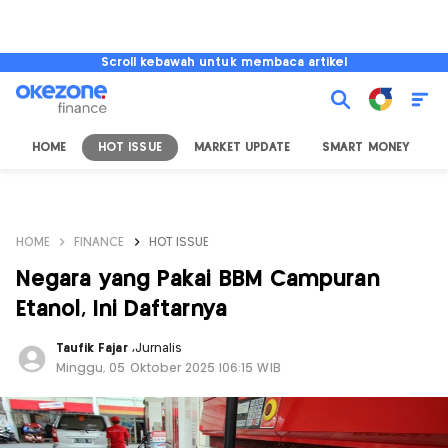
Scroll kebawah untuk membaca artikel
HOME
HOT ISSUE
MARKET UPDATE
SMART MONEY
I
HOME
FINANCE
HOT ISSUE
Negara yang Pakai BBM Campuran
Etanol, Ini Daftarnya
Taufik Fajar
,
Jurnalis
Minggu, 05 Oktober 2025 |06:15 WIB