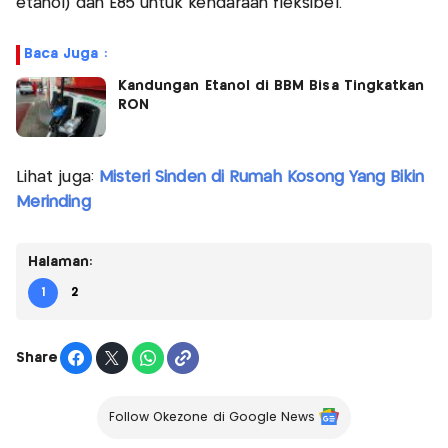
etanol) dan E85 untuk kendaraan fleksibel.
Baca Juga :
Kandungan Etanol di BBM Bisa Tingkatkan
RON
Lihat juga:
Misteri Sinden di Rumah Kosong Yang Bikin
Merinding
Halaman:
1
2
Share
Follow Okezone di Google News