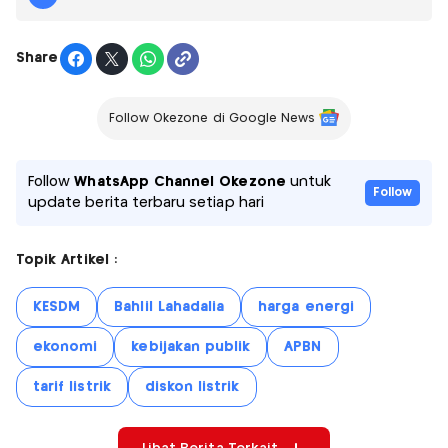
Share
Follow Okezone di Google News
Follow
WhatsApp Channel Okezone
untuk
Follow
update berita terbaru setiap hari
Topik Artikel :
KESDM
Bahlil Lahadalia
harga energi
ekonomi
kebijakan publik
APBN
tarif listrik
diskon listrik