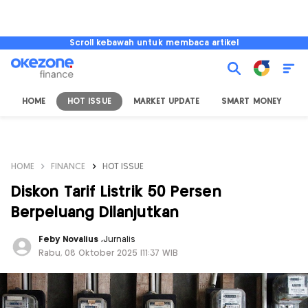
Scroll kebawah untuk membaca artikel
HOME
HOT ISSUE
MARKET UPDATE
SMART MONEY
I
HOME
FINANCE
HOT ISSUE
Diskon Tarif Listrik 50 Persen
Berpeluang Dilanjutkan
Feby Novalius
,
Jurnalis
Rabu, 08 Oktober 2025 |11:37 WIB