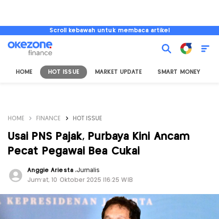
Scroll kebawah untuk membaca artikel
HOME
HOT ISSUE
MARKET UPDATE
SMART MONEY
I
HOME
FINANCE
HOT ISSUE
Usai PNS Pajak, Purbaya Kini Ancam
Pecat Pegawai Bea Cukai
Anggie Ariesta
,
Jurnalis
Jum'at, 10 Oktober 2025 |16:25 WIB