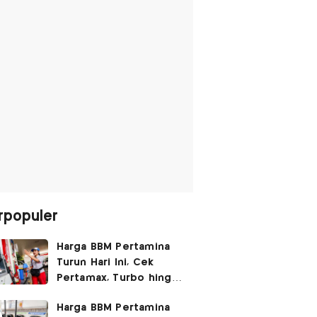
rpopuler
Harga BBM Pertamina
Turun Hari Ini, Cek
Pertamax, Turbo hingga
Pertalite 7 Agustus
Harga BBM Pertamina
2026