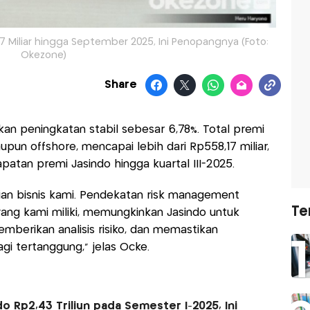
7 Miliar hingga September 2025, Ini Penopangnya (Foto:
Okezone)
Share
kan peningkatan stabil sebesar 6,78%. Total premi
upun offshore, mencapai lebih dari Rp558,17 miliar,
tan premi Jasindo hingga kuartal III-2025.
lian bisnis kami. Pendekatan risk management
Te
 yang kami miliki, memungkinkan Jasindo untuk
memberikan analisis risiko, dan memastikan
i tertanggung,” jelas Ocke.
 Rp2,43 Triliun pada Semester I-2025, Ini