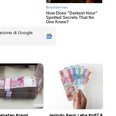
ezone di Google
apatan Premi
Jasindo Raup Laba Rp67,8