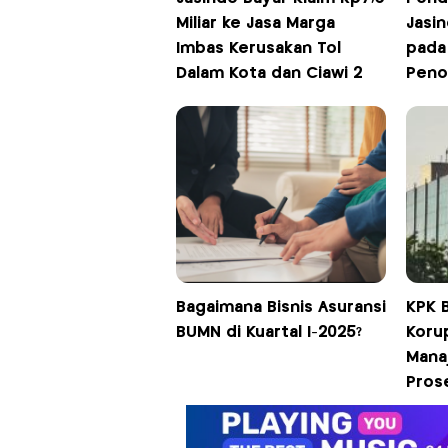
Miliar ke Jasa Marga
Jasin
Imbas Kerusakan Tol
pada 
Dalam Kota dan Ciawi 2
Peno
Bagaimana Bisnis Asuransi
KPK 
BUMN di Kuartal I-2025?
Korup
Mana
Prose