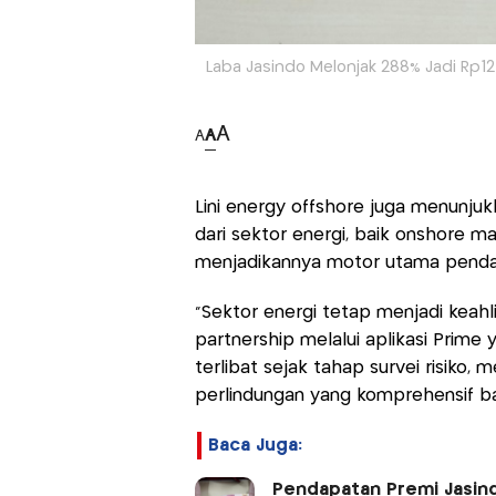
Laba Jasindo Melonjak 288% Jadi Rp12
A
A
A
Lini energy offshore juga menunjuk
dari sektor energi, baik onshore ma
menjadikannya motor utama pendapa
"Sektor energi tetap menjadi keah
partnership melalui aplikasi Prime
terlibat sejak tahap survei risiko, 
perlindungan yang komprehensif bag
Baca Juga:
Pendapatan Premi Jasindo