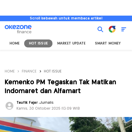
Scroll kebawah untuk membaca artikel
HOME
HOT ISSUE
MARKET UPDATE
SMART MONEY
I
HOME
FINANCE
HOT ISSUE
Kemenko PM Tegaskan Tak Matikan
Indomaret dan Alfamart
Taufik Fajar
,
Jurnalis
Kamis, 30 Oktober 2025 |13:09 WIB