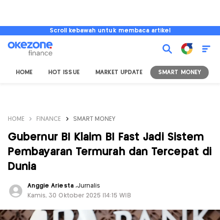
Scroll kebawah untuk membaca artikel
HOME
HOT ISSUE
MARKET UPDATE
SMART MONEY
I
HOME
FINANCE
SMART MONEY
Gubernur BI Klaim BI Fast Jadi Sistem
Pembayaran Termurah dan Tercepat di
Dunia
Anggie Ariesta
,
Jurnalis
Kamis, 30 Oktober 2025 |14:15 WIB