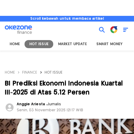
Scroll kebawah untuk membaca artikel
HOME
HOT ISSUE
MARKET UPDATE
SMART MONEY
I
HOME
FINANCE
HOT ISSUE
BI Prediksi Ekonomi Indonesia Kuartal
III-2025 di Atas 5,12 Persen
Anggie Ariesta
,
Jurnalis
Senin, 03 November 2025 |21:17 WIB