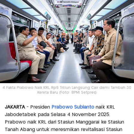
4 Fakta Prabowo Naik KRL, Rp5 Triliun Langsung Cair demi Tambah 30
Kereta Baru (Foto: BPMI Setpres)
JAKARTA
- Presiden
Prabowo Subianto
naik KRL
Jabodetabek pada Selasa 4 November 2025.
Prabowo naik KRL dari Stasiun Manggarai ke Stasiun
Tanah Abang untuk meresmikan revitalisasi Stasiun