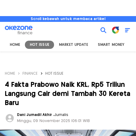
Scroll kebawah untuk membaca artikel
HOME
HOT ISSUE
MARKET UPDATE
SMART MONEY
I
HOME
FINANCE
HOT ISSUE
4 Fakta Prabowo Naik KRL, Rp5 Triliun
Langsung Cair demi Tambah 30 Kereta
Baru
Dani Jumadil Akhir
,
Jurnalis
Minggu, 09 November 2025 |06:01 WIB