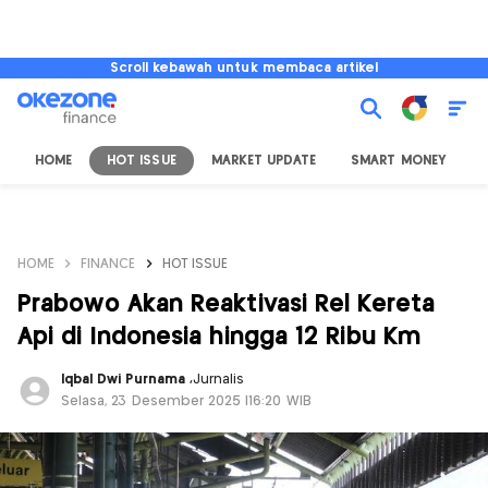
Scroll kebawah untuk membaca artikel
HOME
HOT ISSUE
MARKET UPDATE
SMART MONEY
I
HOME
FINANCE
HOT ISSUE
Prabowo Akan Reaktivasi Rel Kereta
Api di Indonesia hingga 12 Ribu Km
Iqbal Dwi Purnama
,
Jurnalis
Selasa, 23 Desember 2025 |16:20 WIB