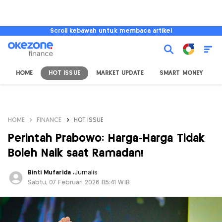
Scroll kebawah untuk membaca artikel
HOME
HOT ISSUE
MARKET UPDATE
SMART MONEY
I
HOME
FINANCE
HOT ISSUE
Perintah Prabowo: Harga-Harga Tidak
Boleh Naik saat Ramadan!
Binti Mufarida
,
Jurnalis
Sabtu, 07 Februari 2026 |15:41 WIB