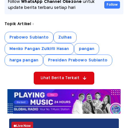
Follow
WhatsApp Channel Okezone
untuk
Follow
update berita terbaru setiap hari
Topik Artikel :
Prabowo Subianto
Zulhas
Menko Pangan Zulkifli Hasan
pangan
harga pangan
Presiden Prabowo Subianto
Lihat Berita Terkait
Live Now