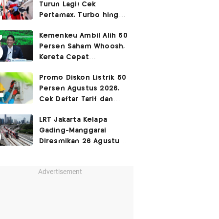
Turun Lagi! Cek
Pertamax, Turbo hingga
Pertalite Hari Ini 6
Kemenkeu Ambil Alih 60
Agustus 2026
Persen Saham Whoosh,
Kereta Cepat
Diperpanjang hingga
Promo Diskon Listrik 50
Surabaya
Persen Agustus 2026,
Cek Daftar Tarif dan
Syaratnya
LRT Jakarta Kelapa
Gading-Manggarai
Diresmikan 26 Agustus
2026
Advertisement