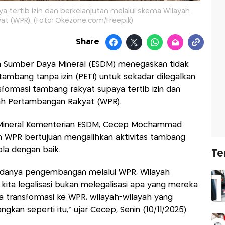
 tertib izin dan berkelanjutan melalui skema Wilayah
t (WPR). (Foto: Okezone.com/Freepik)
Share
n Sumber Daya Mineral (ESDM) menegaskan tidak
mbang tanpa izin (PETI) untuk sekadar dilegalkan.
formasi tambang rakyat supaya tertib izin dan
yah Pertambangan Rakyat (WPR).
 Mineral Kementerian ESDM, Cecep Mochammad
n WPR bertujuan mengalihkan aktivitas tambang
ola dengan baik.
Te
 adanya pengembangan melalui WPR, Wilayah
 kita legalisasi bukan melegalisasi apa yang mereka
oba transformasi ke WPR, wilayah-wilayah yang
kan seperti itu,” ujar Cecep, Senin (10/11/2025).