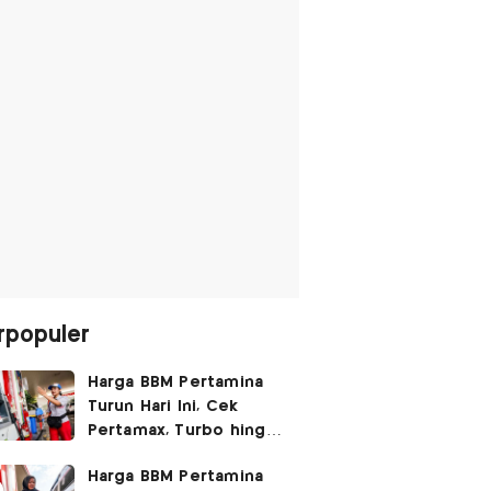
rpopuler
Harga BBM Pertamina
Turun Hari Ini, Cek
Pertamax, Turbo hingga
Pertalite 7 Agustus
Harga BBM Pertamina
2026