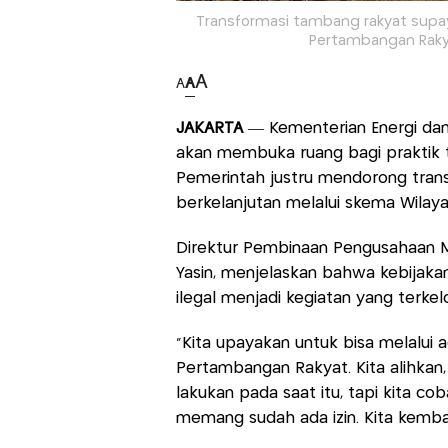
Transformasi tambang rakyat supaya
Pertambangan Rakya
A
A
A
JAKARTA
— Kementerian Energi da
akan membuka ruang bagi praktik ta
Pemerintah justru mendorong trans
berkelanjutan melalui skema Wila
Direktur Pembinaan Pengusahaan
Yasin, menjelaskan bahwa kebijaka
ilegal menjadi kegiatan yang terkel
“Kita upayakan untuk bisa melalui
Pertambangan Rakyat. Kita alihkan,
lakukan pada saat itu, tapi kita c
memang sudah ada izin. Kita kembang