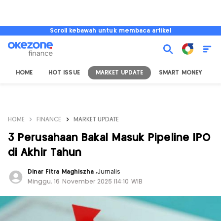
Scroll kebawah untuk membaca artikel
HOME
HOT ISSUE
MARKET UPDATE
SMART MONEY
I
HOME
FINANCE
MARKET UPDATE
3 Perusahaan Bakal Masuk Pipeline IPO
di Akhir Tahun
Dinar Fitra Maghiszha
,
Jurnalis
Minggu, 16 November 2025 |14:10 WIB