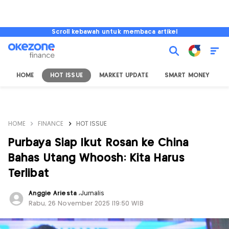
Scroll kebawah untuk membaca artikel
HOME
HOT ISSUE
MARKET UPDATE
SMART MONEY
I
HOME
FINANCE
HOT ISSUE
Purbaya Siap Ikut Rosan ke China
Bahas Utang Whoosh: Kita Harus
Terlibat
Anggie Ariesta
,
Jurnalis
Rabu, 26 November 2025 |19:50 WIB