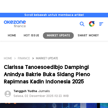
Scroll kebawah untuk membaca artikel
HOME
HOT ISSUE
MARKET UPDATE
SMART MONEY
I
HOME
FINANCE
MARKET UPDATE
Clarissa Tanoesoedibjo Dampingi
Anindya Bakrie Buka Sidang Pleno
Rapimnas Kadin Indonesia 2025
Tangguh Yudha
,
Jurnalis
Selasa, 02 Desember 2025 |12:23 WIB