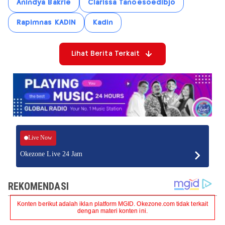
Anindya Bakrie
Clarissa Tanoesoedibjo
Rapimnas KADIN
Kadin
Lihat Berita Terkait
Live Now
Okezone Live 24 Jam