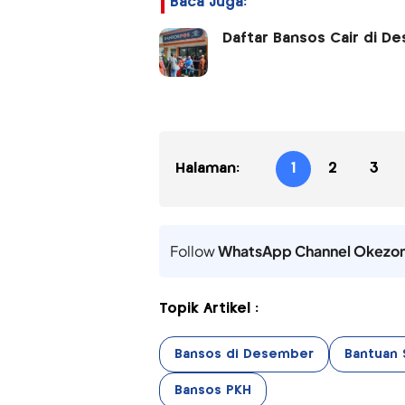
Baca Juga:
Daftar Bansos Cair di D
Halaman:
1
2
3
Follow
WhatsApp Channel Okezo
Topik Artikel :
Bansos di Desember
Bantuan 
Bansos PKH