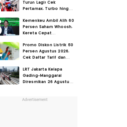
Turun Lagi! Cek
Pertamax, Turbo hingga
Pertalite Hari Ini 6
Kemenkeu Ambil Alih 60
Agustus 2026
Persen Saham Whoosh,
Kereta Cepat
Diperpanjang hingga
Promo Diskon Listrik 50
Surabaya
Persen Agustus 2026,
Cek Daftar Tarif dan
Syaratnya
LRT Jakarta Kelapa
Gading-Manggarai
Diresmikan 26 Agustus
2026
Advertisement