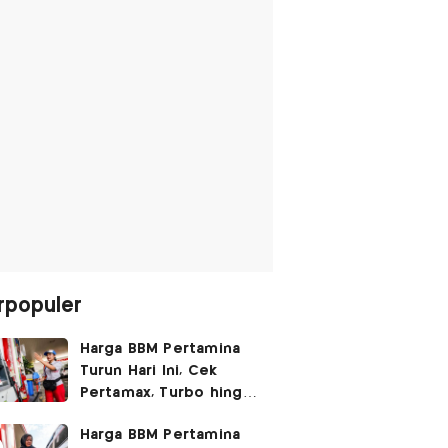
rpopuler
Harga BBM Pertamina
Turun Hari Ini, Cek
Pertamax, Turbo hingga
Pertalite 7 Agustus
Harga BBM Pertamina
2026