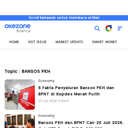
Scroll kebawah untuk membaca artikel
HOME
HOT ISSUE
MARKET UPDATE
SMART MONEY
I
Topic : BANSOS PKH
Economy
6 Fakta Penyaluran Bansos PKH dan
BPNT di Kopdes Merah Putih
27 Juli 2026 17:04:47
Economy
Bansos PKH dan BPNT Cair 20 Juli 2026,