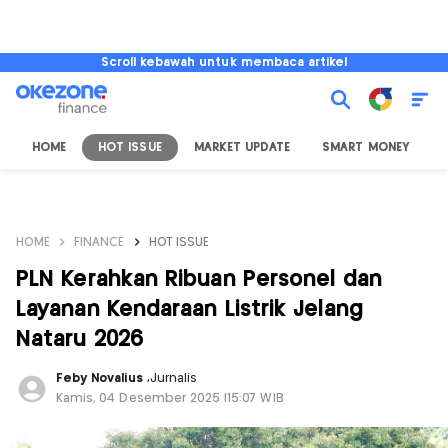
Scroll kebawah untuk membaca artikel
HOME
HOT ISSUE
MARKET UPDATE
SMART MONEY
I
HOME
FINANCE
HOT ISSUE
PLN Kerahkan Ribuan Personel dan
Layanan Kendaraan Listrik Jelang
Nataru 2026
Feby Novalius
,
Jurnalis
Kamis, 04 Desember 2025 |15:07 WIB