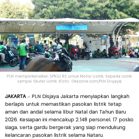
PLN memperkenalkan SPKLU R2 untuk Motor Listrik, Sepeda Listrik
sampai Skuter Listrik. (Foto: Okezone.com/PLN Disjaya)
JAKARTA
– PLN Disjaya Jakarta menyiapkan langkah
berlapis untuk memastikan pasokan listrik tetap
aman dan andal selama libur Natal dan Tahun Baru
2026. Kesiapan ini mencakup 2.148 personel, 17 posko
siaga, serta gardu bergerak yang siap mendukung
kelancaran pasokan listrik selama Nataru.