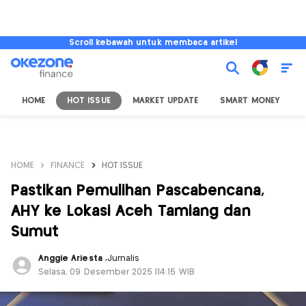
Scroll kebawah untuk membaca artikel
HOME
HOT ISSUE
MARKET UPDATE
SMART MONEY
I
HOME
FINANCE
HOT ISSUE
Pastikan Pemulihan Pascabencana,
AHY ke Lokasi Aceh Tamiang dan
Sumut
Anggie Ariesta
,
Jurnalis
Selasa, 09 Desember 2025 |14:15 WIB