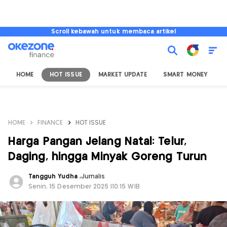
Scroll kebawah untuk membaca artikel
HOME
HOT ISSUE
MARKET UPDATE
SMART MONEY
I
HOME
FINANCE
HOT ISSUE
Harga Pangan Jelang Natal: Telur,
Daging, hingga Minyak Goreng Turun
Tangguh Yudha
,
Jurnalis
Senin, 15 Desember 2025 |10:15 WIB