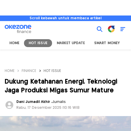
Scroll kebawah untuk membaca artikel
HOME
HOT ISSUE
MARKET UPDATE
SMART MONEY
I
HOME
FINANCE
HOT ISSUE
Dukung Ketahanan Energi, Teknologi
Jaga Produksi Migas Sumur Mature
Dani Jumadil Akhir
,
Jurnalis
Rabu, 17 Desember 2025 |10:16 WIB