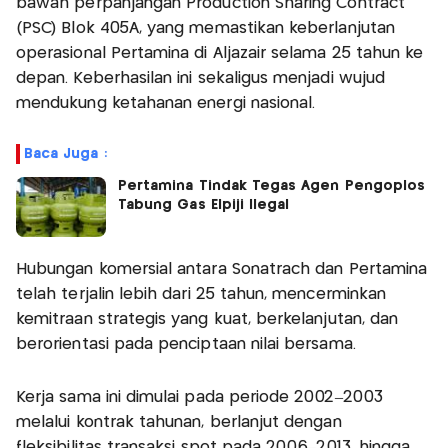
bawah perpanjangan Production Sharing Contract
(PSC) Blok 405A, yang memastikan keberlanjutan
operasional Pertamina di Aljazair selama 25 tahun ke
depan. Keberhasilan ini sekaligus menjadi wujud
mendukung ketahanan energi nasional.
Baca Juga :
Pertamina Tindak Tegas Agen Pengoplos
Tabung Gas Elpiji Ilegal
Hubungan komersial antara Sonatrach dan Pertamina
telah terjalin lebih dari 25 tahun, mencerminkan
kemitraan strategis yang kuat, berkelanjutan, dan
berorientasi pada penciptaan nilai bersama.
Kerja sama ini dimulai pada periode 2002–2003
melalui kontrak tahunan, berlanjut dengan
fleksibilitas transaksi spot pada 2006–2013, hingga