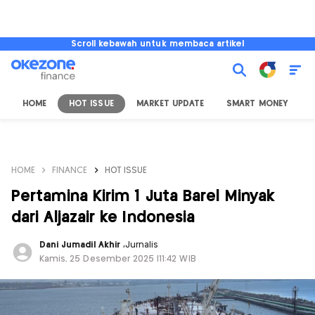
Scroll kebawah untuk membaca artikel
HOME
HOT ISSUE
MARKET UPDATE
SMART MONEY
I
HOME
FINANCE
HOT ISSUE
Pertamina Kirim 1 Juta Barel Minyak
dari Aljazair ke Indonesia
Dani Jumadil Akhir
,
Jurnalis
Kamis, 25 Desember 2025 |11:42 WIB