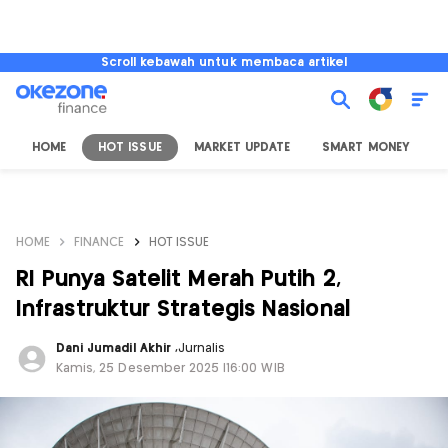
Scroll kebawah untuk membaca artikel
HOME
HOT ISSUE
MARKET UPDATE
SMART MONEY
I
HOME
FINANCE
HOT ISSUE
RI Punya Satelit Merah Putih 2,
Infrastruktur Strategis Nasional
Dani Jumadil Akhir
,
Jurnalis
Kamis, 25 Desember 2025 |16:00 WIB