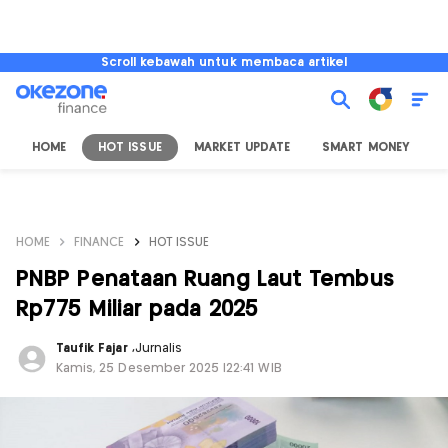
Scroll kebawah untuk membaca artikel
HOME
HOT ISSUE
MARKET UPDATE
SMART MONEY
I
HOME
FINANCE
HOT ISSUE
PNBP Penataan Ruang Laut Tembus
Rp775 Miliar pada 2025
Taufik Fajar
,
Jurnalis
Kamis, 25 Desember 2025 |22:41 WIB