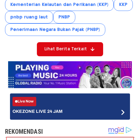
Kementerian Kelautan dan Perikanan (KKP)
KKP
pnbp ruang laut
PNBP
Penerimaan Negara Bukan Pajak (PNBP)
Lihat Berita Terkait
Live Now
OKEZONE LIVE 24 JAM