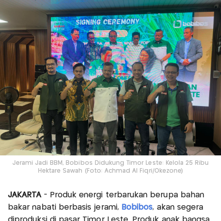
Jerami Jadi BBM, Bobibos Didukung Timor Leste: Kelola 25 Ribu
Hektare Sawah (Foto: Achmad Al Fiqri/Okezone)
JAKARTA
- Produk energi terbarukan berupa bahan
bakar nabati berbasis jerami,
Bobibos
, akan segera
diproduksi di pasar Timor Leste. Produk anak bangsa