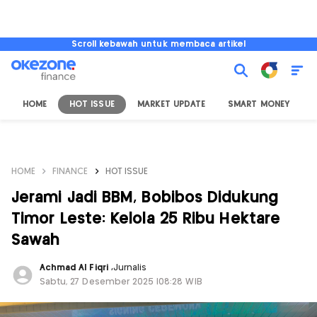
Scroll kebawah untuk membaca artikel
HOME
HOT ISSUE
MARKET UPDATE
SMART MONEY
I
HOME
FINANCE
HOT ISSUE
Jerami Jadi BBM, Bobibos Didukung
Timor Leste: Kelola 25 Ribu Hektare
Sawah
Achmad Al Fiqri
,
Jurnalis
Sabtu, 27 Desember 2025 |08:28 WIB