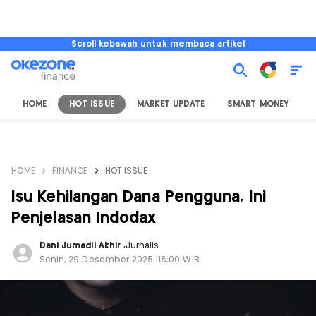
Scroll kebawah untuk membaca artikel
HOME
HOT ISSUE
MARKET UPDATE
SMART MONEY
I
HOME
FINANCE
HOT ISSUE
Isu Kehilangan Dana Pengguna, Ini
Penjelasan Indodax
Dani Jumadil Akhir
,
Jurnalis
Senin, 29 Desember 2025 |18:00 WIB