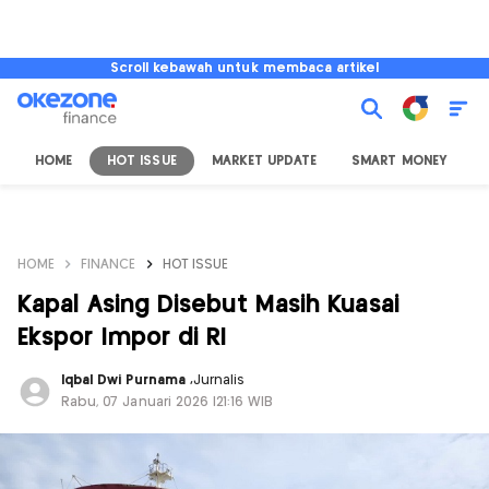
Scroll kebawah untuk membaca artikel
HOME
HOT ISSUE
MARKET UPDATE
SMART MONEY
I
HOME
FINANCE
HOT ISSUE
Kapal Asing Disebut Masih Kuasai
Ekspor Impor di RI
Iqbal Dwi Purnama
,
Jurnalis
Rabu, 07 Januari 2026 |21:16 WIB