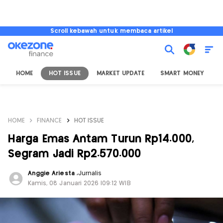
Scroll kebawah untuk membaca artikel
HOME
HOT ISSUE
MARKET UPDATE
SMART MONEY
I
HOME
FINANCE
HOT ISSUE
Harga Emas Antam Turun Rp14.000,
Segram Jadi Rp2.570.000
Anggie Ariesta
,
Jurnalis
Kamis, 08 Januari 2026 |09:12 WIB