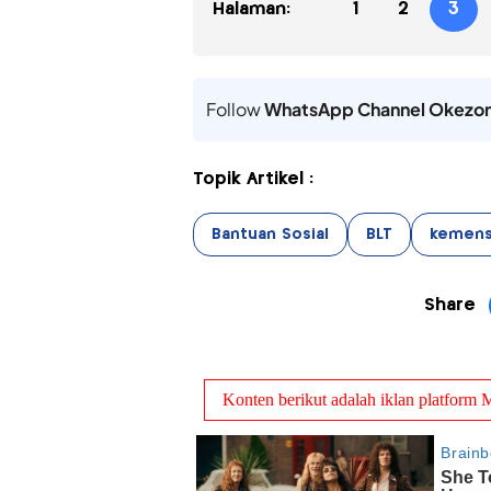
Halaman:
1
2
3
Follow
WhatsApp Channel Okezo
Topik Artikel :
Bantuan Sosial
BLT
kemen
Share