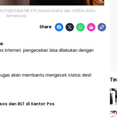
i DTSEN Pakai NIK KTP Secara Online dan Offline (Foto:
Kemensos)
Share
ne
es internet, pengecekan bisa dilakukan dengan
etugas akan membantu mengecek status desil
Te
nsos dan BLT di Kantor Pos