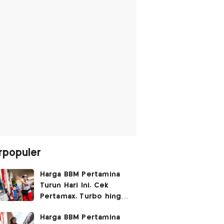
rpopuler
Harga BBM Pertamina
Turun Hari Ini, Cek
Pertamax, Turbo hingga
Pertalite 7 Agustus
Harga BBM Pertamina
2026