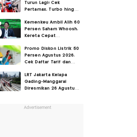
Turun Lagi! Cek
Pertamax, Turbo hingga
Pertalite Hari Ini 6
Kemenkeu Ambil Alih 60
Agustus 2026
Persen Saham Whoosh,
Kereta Cepat
Diperpanjang hingga
Promo Diskon Listrik 50
Surabaya
Persen Agustus 2026,
Cek Daftar Tarif dan
Syaratnya
LRT Jakarta Kelapa
Gading-Manggarai
Diresmikan 26 Agustus
2026
Advertisement