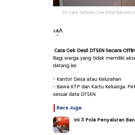
Ini Cara Terbaru Cek Desil Bansos d
A
A
A
Cara Cek Desil DTSEN Secara Offli
Bagi warga yang tidak memiliki aks
datang ke:
- Kantor Desa atau Kelurahan
- Bawa KTP dan Kartu Keluarga. P
sesuai data DTSEN.
Baca Juga:
Ini 3 Pola Penyaluran Ba