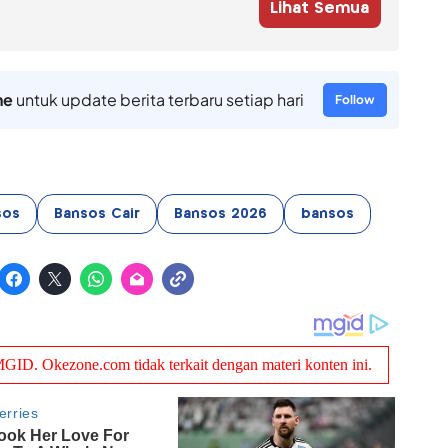
Lihat Semua
ne
untuk update berita terbaru setiap hari
Follow
sos
Bansos Cair
Bansos 2026
bansos