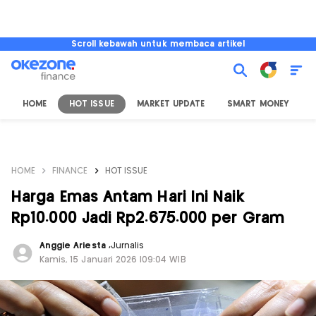
Scroll kebawah untuk membaca artikel
HOME
HOT ISSUE
MARKET UPDATE
SMART MONEY
I
HOME
FINANCE
HOT ISSUE
Harga Emas Antam Hari Ini Naik
Rp10.000 Jadi Rp2.675.000 per Gram
Anggie Ariesta
,
Jurnalis
Kamis, 15 Januari 2026 |09:04 WIB