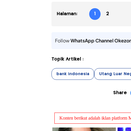
Halaman:
1
2
Follow
WhatsApp Channel Okezo
Topik Artikel :
bank indonesia
Utang Luar Ne
Share