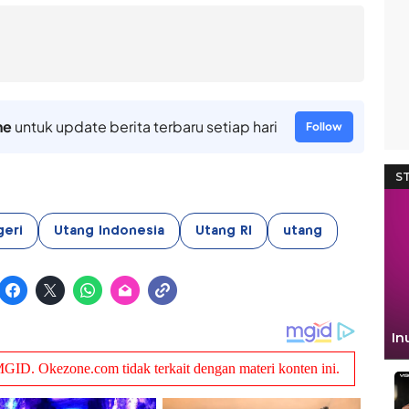
ne
untuk update berita terbaru setiap hari
Follow
geri
Utang Indonesia
Utang RI
utang