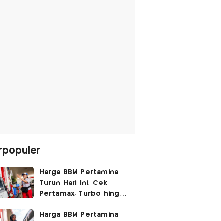
rpopuler
Harga BBM Pertamina
Turun Hari Ini, Cek
Pertamax, Turbo hingga
Pertalite 7 Agustus
Harga BBM Pertamina
2026