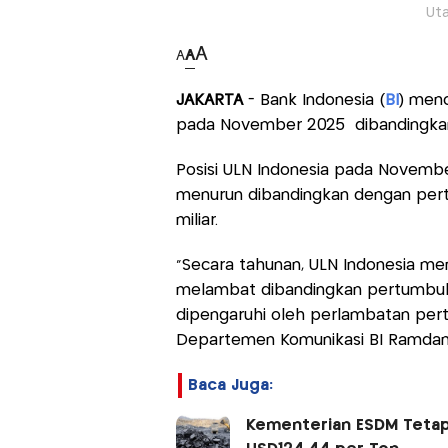
Uta
A
A
A
JAKARTA
- Bank Indonesia (
BI
) menc
pada November 2025 dibandingka
Posisi ULN Indonesia pada Novembe
menurun dibandingkan dengan per
miliar.
"Secara tahunan, ULN Indonesia me
melambat dibandingkan pertumbuha
dipengaruhi oleh perlambatan pertu
Departemen Komunikasi BI Ramdan
Baca Juga:
Kementerian ESDM Tetap