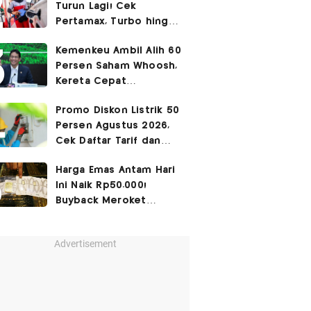
Turun Lagi! Cek
Pertamax, Turbo hingga
Pertalite Hari Ini 6
Kemenkeu Ambil Alih 60
Agustus 2026
Persen Saham Whoosh,
Kereta Cepat
Diperpanjang hingga
Promo Diskon Listrik 50
Surabaya
Persen Agustus 2026,
Cek Daftar Tarif dan
Syaratnya
Harga Emas Antam Hari
Ini Naik Rp50.000!
Buyback Meroket
Rp90.000
Advertisement