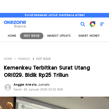
Scroll kebawah untuk membaca artikel
HOME
HOT ISSUE
MARKET UPDATE
SMART MONEY
I
HOME
FINANCE
HOT ISSUE
Kemenkeu Terbitkan Surat Utang
ORI029, Bidik Rp25 Triliun
Anggie Ariesta
,
Jurnalis
Senin, 26 Januari 2026 |12:02 WIB