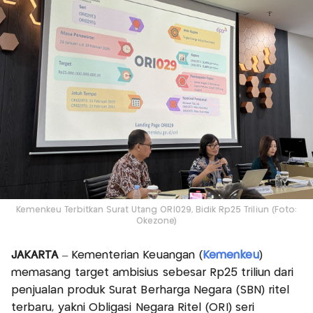
Kemenkeu Terbitkan Surat Utang ORI029, Bidik Rp25 Triliun (Foto:
Okezone)
JAKARTA
– Kementerian Keuangan (
Kemenkeu
)
memasang target ambisius sebesar Rp25 triliun dari
penjualan produk Surat Berharga Negara (SBN) ritel
terbaru, yakni Obligasi Negara Ritel (ORI) seri