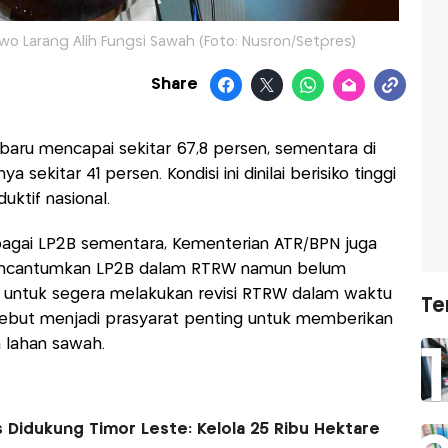
owo Larang Alih Fungsi Sawah (Foto: Nusron/Setpres)
Share
 baru mencapai sekitar 67,8 persen, sementara di
sekitar 41 persen. Kondisi ini dinilai berisiko tinggi
ktif nasional.
bagai LP2B sementara, Kementerian ATR/BPN juga
encantumkan LP2B dalam RTRW namun belum
 untuk segera melakukan revisi RTRW dalam waktu
Te
rsebut menjadi prasyarat penting untuk memberikan
 lahan sawah.
 Didukung Timor Leste: Kelola 25 Ribu Hektare