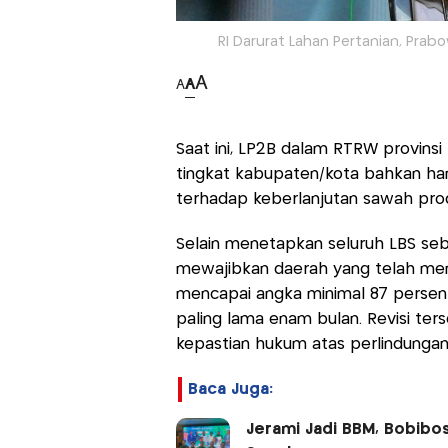
RI Darurat Lahan Pertanian, Prab
A
A
A
Saat ini, LP2B dalam RTRW provinsi
tingkat kabupaten/kota bahkan hanya 
terhadap keberlanjutan sawah produ
Selain menetapkan seluruh LBS se
mewajibkan daerah yang telah m
mencapai angka minimal 87 persen
paling lama enam bulan. Revisi te
kepastian hukum atas perlindungan
Baca Juga:
Jerami Jadi BBM, Bobibos