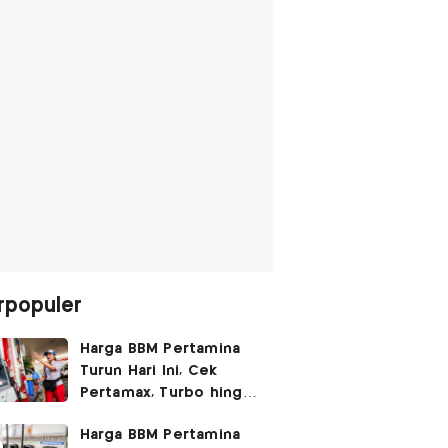
rpopuler
Harga BBM Pertamina
Turun Hari Ini, Cek
Pertamax, Turbo hingga
Pertalite 7 Agustus
Harga BBM Pertamina
2026