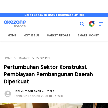
Scroll kebawah untuk membaca artikel
HOME
HOT ISSUE
MARKET UPDATE
SMART MONEY
I
HOME
FINANCE
PROPERTY
Pertumbuhan Sektor Konstruksi,
Pembiayaan Pembangunan Daerah
Diperkuat
Dani Jumadil Akhir
,
Jurnalis
Senin, 02 Februari 2026 |11:08 WIB