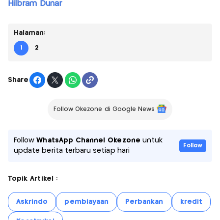
Hilbram Dunar
Halaman:
1
2
Share
Follow Okezone di Google News
Follow
WhatsApp Channel Okezone
untuk
Follow
update berita terbaru setiap hari
Topik Artikel :
Askrindo
pembiayaan
Perbankan
kredit