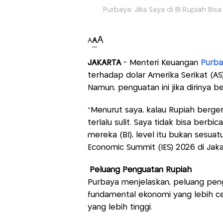
Purbaya: Jika Saya di BI Rupiah Bis
A
A
A
JAKARTA
- Menteri Keuangan
Purba
terhadap dolar Amerika Serikat (A
Namun, penguatan ini jika dirinya be
"Menurut saya, kalau Rupiah bergera
terlalu sulit. Saya tidak bisa berbic
mereka (BI), level itu bukan sesuat
Economic Summit (IES) 2026 di Jakar
Peluang Penguatan Rupiah
Purbaya menjelaskan, peluang peng
fundamental ekonomi yang lebih 
yang lebih tinggi.