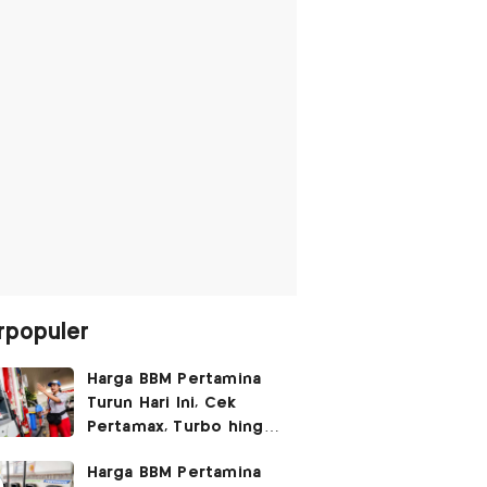
rpopuler
Harga BBM Pertamina
Turun Hari Ini, Cek
Pertamax, Turbo hingga
Pertalite 7 Agustus
Harga BBM Pertamina
2026