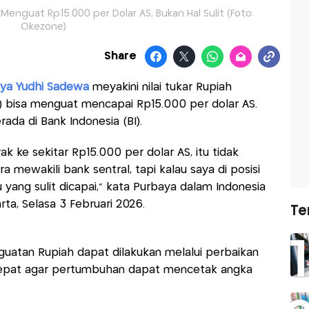
a Menguat Rp15.000 per Dolar AS, Bukan Hal Sulit (Foto:
Okezone)
Share
ya Yudhi Sadewa
meyakini nilai tukar Rupiah
S) bisa menguat mencapai Rp15.000 per dolar AS.
rada di Bank Indonesia (BI).
k ke sekitar Rp15.000 per dolar AS, itu tidak
ara mewakili bank sentral, tapi kalau saya di posisi
u yang sulit dicapai," kata Purbaya dalam Indonesia
ta, Selasa 3 Februari 2026.
Te
uatan Rupiah dapat dilakukan melalui perbaikan
cepat agar pertumbuhan dapat mencetak angka