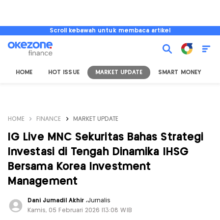
Scroll kebawah untuk membaca artikel
HOME
HOT ISSUE
MARKET UPDATE
SMART MONEY
I
HOME
FINANCE
MARKET UPDATE
IG Live MNC Sekuritas Bahas Strategi
Investasi di Tengah Dinamika IHSG
Bersama Korea Investment
Management
Dani Jumadil Akhir
,
Jurnalis
Kamis, 05 Februari 2026 |13:08 WIB