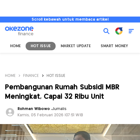
Scroll kebawah untuk membaca artikel
HOME
HOT ISSUE
MARKET UPDATE
SMART MONEY
I
HOME
FINANCE
HOT ISSUE
Pembangunan Rumah Subsidi MBR
Meningkat, Capai 32 Ribu Unit
Rohman Wibowo
,
Jurnalis
Kamis, 05 Februari 2026 |07:51 WIB