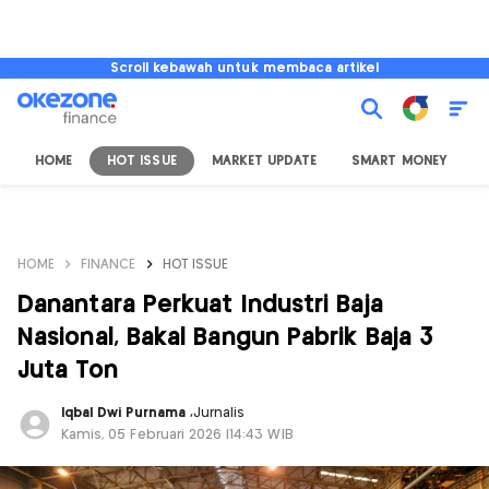
Scroll kebawah untuk membaca artikel
HOME
HOT ISSUE
MARKET UPDATE
SMART MONEY
I
HOME
FINANCE
HOT ISSUE
Danantara Perkuat Industri Baja
Nasional, Bakal Bangun Pabrik Baja 3
Juta Ton
Iqbal Dwi Purnama
,
Jurnalis
Kamis, 05 Februari 2026 |14:43 WIB