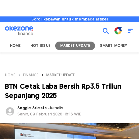
Scroll kebawah untuk membaca artikel
HOME
HOT ISSUE
MARKET UPDATE
SMART MONEY
I
HOME
FINANCE
MARKET UPDATE
BTN Cetak Laba Bersih Rp3,5 Triliun
Sepanjang 2025
Anggie Ariesta
,
Jurnalis
Senin, 09 Februari 2026 |18:16 WIB