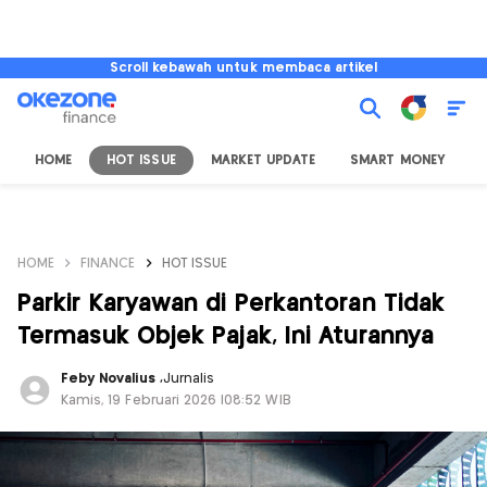
Scroll kebawah untuk membaca artikel
HOME
HOT ISSUE
MARKET UPDATE
SMART MONEY
I
HOME
FINANCE
HOT ISSUE
Parkir Karyawan di Perkantoran Tidak
Termasuk Objek Pajak, Ini Aturannya
Feby Novalius
,
Jurnalis
Kamis, 19 Februari 2026 |08:52 WIB