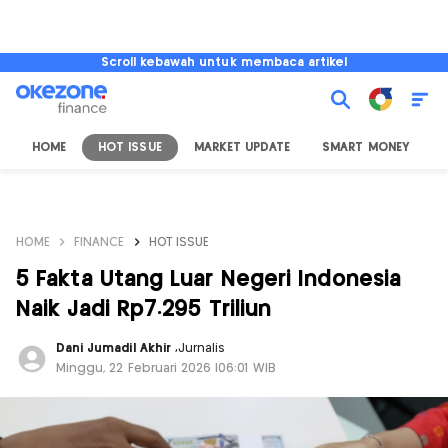
Scroll kebawah untuk membaca artikel
HOME
HOT ISSUE
MARKET UPDATE
SMART MONEY
I
HOME
FINANCE
HOT ISSUE
5 Fakta Utang Luar Negeri Indonesia
Naik Jadi Rp7.295 Triliun
Dani Jumadil Akhir
,
Jurnalis
Minggu, 22 Februari 2026 |06:01 WIB