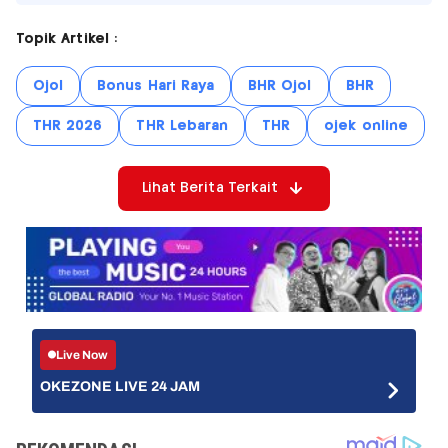
Topik Artikel :
Ojol
Bonus Hari Raya
BHR Ojol
BHR
THR 2026
THR Lebaran
THR
ojek online
Lihat Berita Terkait
Live Now
OKEZONE LIVE 24 JAM