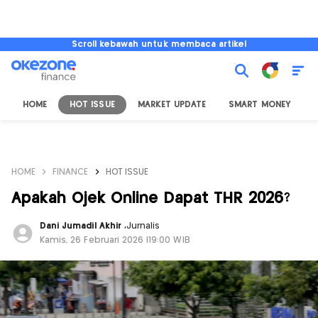
Scroll kebawah untuk membaca artikel
HOME
HOT ISSUE
MARKET UPDATE
SMART MONEY
I
HOME
FINANCE
HOT ISSUE
Apakah Ojek Online Dapat THR 2026?
Dani Jumadil Akhir
,
Jurnalis
Kamis, 26 Februari 2026 |19:00 WIB