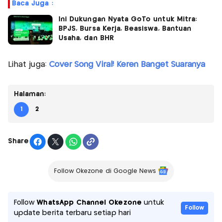
Baca Juga :
Ini Dukungan Nyata GoTo untuk Mitra:
BPJS, Bursa Kerja, Beasiswa, Bantuan
Usaha, dan BHR
Lihat juga:
Cover Song Viral! Keren Banget Suaranya
Halaman:
1
2
Share
Follow Okezone di Google News
Follow
WhatsApp Channel Okezone
untuk
Follow
update berita terbaru setiap hari