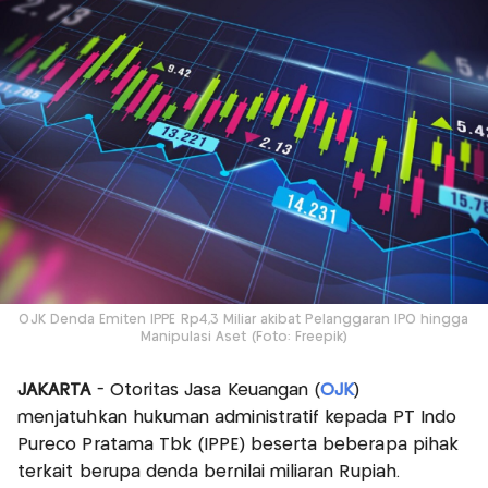
OJK Denda Emiten IPPE Rp4,3 Miliar akibat Pelanggaran IPO hingga
Manipulasi Aset (Foto: Freepik)
JAKARTA
- Otoritas Jasa Keuangan (
OJK
)
menjatuhkan hukuman administratif kepada PT Indo
Pureco Pratama Tbk (IPPE) beserta beberapa pihak
terkait berupa denda bernilai miliaran Rupiah.