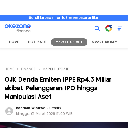
Scroll kebawah untuk membaca artikel
HOME
HOT ISSUE
MARKET UPDATE
SMART MONEY
I
HOME
FINANCE
MARKET UPDATE
OJK Denda Emiten IPPE Rp4,3 Miliar
akibat Pelanggaran IPO hingga
Manipulasi Aset
Rohman Wibowo
,
Jurnalis
Minggu, 01 Maret 2026 |11:00 WIB