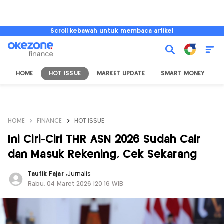
Scroll kebawah untuk membaca artikel
HOME
HOT ISSUE
MARKET UPDATE
SMART MONEY
I
HOME
FINANCE
HOT ISSUE
Ini Ciri-Ciri THR ASN 2026 Sudah Cair
dan Masuk Rekening, Cek Sekarang
Taufik Fajar
,
Jurnalis
Rabu, 04 Maret 2026 |20:16 WIB