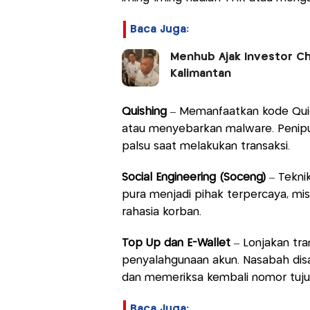
Baca Juga:
Menhub Ajak Investor Ch
Kalimantan
Quishing
– Memanfaatkan kode Quic
atau menyebarkan malware. Penip
palsu saat melakukan transaksi.
Social Engineering (Soceng)
– Tekni
pura menjadi pihak terpercaya, mi
rahasia korban.
Top Up dan E-Wallet
– Lonjakan tra
penyalahgunaan akun. Nasabah disar
dan memeriksa kembali nomor tuju
Baca Juga: