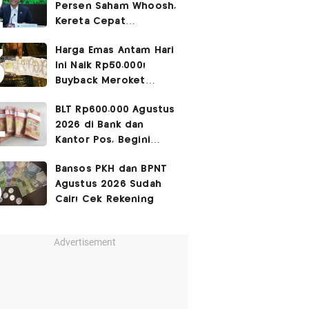
Persen Saham Whoosh,
Kereta Cepat
Diperpanjang hingga
Harga Emas Antam Hari
Surabaya
Ini Naik Rp50.000!
Buyback Meroket
Rp90.000
BLT Rp600.000 Agustus
2026 di Bank dan
Kantor Pos, Begini
Caranya
Bansos PKH dan BPNT
Agustus 2026 Sudah
Cair! Cek Rekening
Advertisement