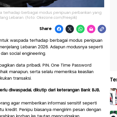
da terhadap berbagai modus penipuan perbankan yang
ang Lebaran. (foto: Okezone.com/Freepik)
Share
 untuk waspada terhadap berbagai modus penipuan
menjelang Lebaran 2026. Adapun modusnya seperti
 dan social engineering.
agikan data pribadi, PIN, One Time Password
hak manapun, serta selalu memeriksa keaslian
kukan transaksi.
Te
u diwaspadai, dikutip dari keterangan Bank BJB,
ang agar memberikan informasi sensitif seperti
tu kredit. Penipu biasanya mengirim pesan dengan
arahkan korban ke tautan mencurigakan.