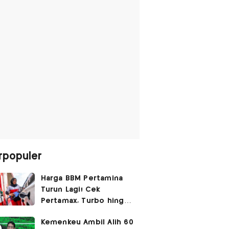
rpopuler
Harga BBM Pertamina
Turun Lagi! Cek
Pertamax, Turbo hingga
Pertalite Hari Ini 6
Kemenkeu Ambil Alih 60
Agustus 2026