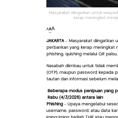
Masyarakat diingatkan untuk waspa
kerap meningkat menjel
A
A
A
JAKARTA
– Masyarakat diingatkan
perbankan yang kerap meningkat 
phishing, quishing melalui QR palsu,
Nasabah diimbau untuk tidak memb
(OTP), maupun password kepada pi
tautan dan informasi sebelum mela
Beberapa modus penipuan yang perl
Rabu (4/3/2026) antara lain:
Phishing
– Upaya mengelabui seseor
username, password, atau data kar
iming-iming hadiah THR atau meng