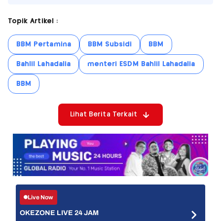
Topik Artikel :
BBM Pertamina
BBM Subsidi
BBM
Bahlil Lahadalia
menteri ESDM Bahlil Lahadalia
BBM
Lihat Berita Terkait
Live Now
OKEZONE LIVE 24 JAM