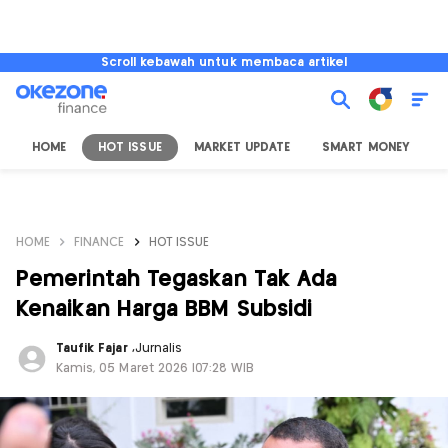
Scroll kebawah untuk membaca artikel
HOME
HOT ISSUE
MARKET UPDATE
SMART MONEY
I
HOME
FINANCE
HOT ISSUE
Pemerintah Tegaskan Tak Ada
Kenaikan Harga BBM Subsidi
Taufik Fajar
,
Jurnalis
Kamis, 05 Maret 2026 |07:28 WIB